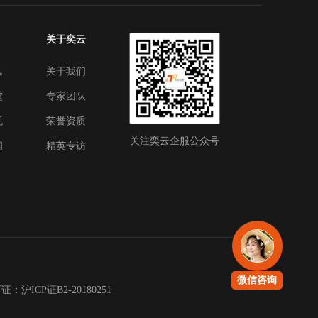
关于奕云
讯
关于我们
堂
专家团队
规
荣誉资质
关注奕云企服公众号
闻
精英专访
微信咨询
沪ICP证B2-20180251