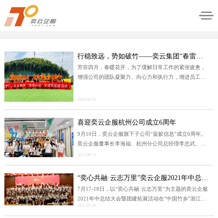
行稳致远，势如破竹——奕云集团“春雷行动”管理层团建活动
芳菲四月，春暖花开，为了缓解日常工作的紧张疲惫，
增强公司的团队凝聚力、向心力和执行力，增进员工情
感，在这个四月即将结束的尾声里，奕云集团组织了一
场以“春雷行动”为主题的管理层团建活动。
2023-04-25
喜迎奕云企服杭州公司成立6周年
9月10日，奕云企服旗下子公司“蓝蚁信息”成立6周年。
奕云企服董事长李海福、杭州分公司总经理李忠武、上
海分公司总经理黄茂财、无锡分公司总经理陈炳坤、杭
2021-09-15
州分公司销售总监王可强，无锡分公司销售总监宁业
军，上海分公司互客事业部总监康子顺以及浙江沪三地
“奕心共融·云志万里”奕云企服2021年中总结大会暨团建拓展活动圆满落幕
多位销售精英，与杭州分公司全体员工欢聚一堂,喜庆6
7月17-18日，以“奕心共融·云志万里”为主题的奕云企服
周年生日。
2021年中总结大会暨团建拓展活动在“中国竹乡”浙江安
2021-07-20
吉隆重召开。奕云企服董事长李海福、上海服务中心总