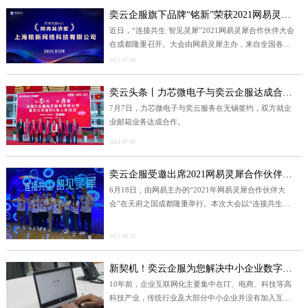
经理黄茂财、江苏技术研发中心总经理陈炳坤、浙江营
奕云企服旗下品牌“铭新”荣获2021网易灵犀合作伙伴“同舟共济奖”
销中心总经理李忠武携全体员工参加本次活动。
近日，“连接共生·智见灵犀”2021网易灵犀合作伙伴大会
在成都隆重召开。大会由网易灵犀主办，来自全国各地
的网易灵犀经销商合作伙伴及各行业嘉宾共同出席了本
2021-07-16
次会议，聚焦协同办公领域同探讨发展新商机。
奕云头条丨力芯微电子与奕云企服达成合作，以网易企业邮箱开启连通世界新纪元
7月7日，力芯微电子与奕云服务在无锡签约，双方就企
业邮箱业务达成合作。
2021-07-09
奕云企服受邀出席2021网易灵犀合作伙伴大会
6月18日，由网易主办的“2021年网易灵犀合作伙伴大
会”在天府之国成都隆重举行。本次大会以“连接共生，
智见灵犀”为主题，分别从：洞犀新生、洞犀未来以及洞
犀生态三个主题出发与合作伙伴进行深层的探讨。
2021-06-22
新契机！奕云企服为您解决中小企业数字化转型难题
10年前，企业互联网化主要集中在IT、电商、科技等高
科技产业，传统行业及大部分中小企业并没有加入互联