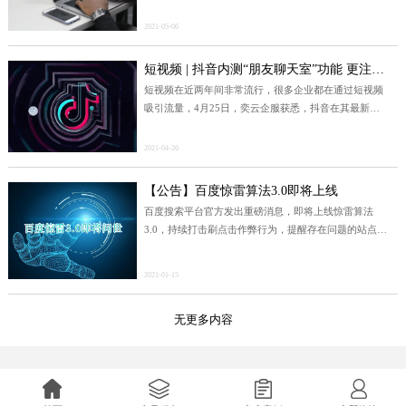
网化的行列中去。
2021-05-06
短视频 | 抖音内测“朋友聊天室”功能 更注重熟人社交
短视频在近两年间非常流行，很多企业都在通过短视频
吸引流量，4月25日，奕云企服获悉，抖音在其最新的
内测版本中加入了“朋友聊天室”功能，新功能入了强大
的美颜和道具。
2021-04-26
【公告】百度惊雷算法3.0即将上线
百度搜索平台官方发出重磅消息，即将上线惊雷算法
3.0，持续打击刷点击作弊行为，提醒存在问题的站点尽
快自查整改。
2021-01-15
无更多内容