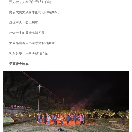
开完会，大家的肚子咕咕作响，
奕云大厨大展身手的时刻即将到来。
点燃炭火，架上烤架，
烧烤产生的香味溢满四周
大家品尝着自己亲手烤制的美食，
相互分享，乐享美好“食”光！
天幕篝火晚会