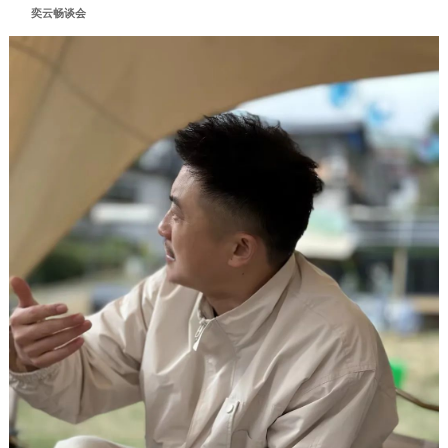
奕云畅谈会