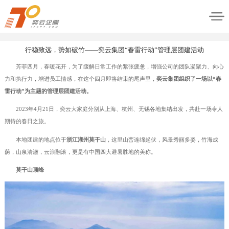
行稳致远，势如破竹——奕云集团“春雷行动”管理层团建活动
芳菲四月，春暖花开，为了缓解日常工作的紧张疲惫，增强公司的团队凝聚力、向心
力和执行力，增进员工情感，在这个四月即将结束的尾声里，
奕云集团组织了一场以“春
雷行动”为主题的管理层团建活动。
2023年4月21日，奕云大家庭分别从上海、杭州、无锡各地集结出发，共赴一场令人
期待的春日之旅。
本地团建的地点位于
浙江湖州莫干山
，这里山峦连绵起伏，风景秀丽多姿，竹海成
荫，山泉清澈，云浪翻滚，更是有中国四大避暑胜地的美称。
莫干山顶峰