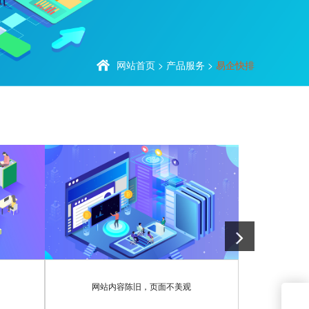
网站首页
>
产品服务
>
易企快排
网站内容陈旧，页面不美观
企业