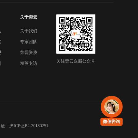
关于奕云
讯
关于我们
堂
专家团队
规
荣誉资质
关注奕云企服公众号
闻
精英专访
微信咨询
沪ICP证B2-20180251