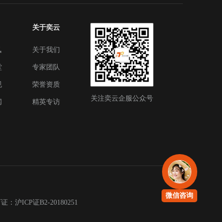
关于奕云
讯
关于我们
堂
专家团队
规
荣誉资质
关注奕云企服公众号
闻
精英专访
微信咨询
沪ICP证B2-20180251