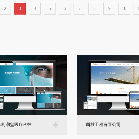
2
3
4
5
6
7
8
9
10
1
苏柯润玺医疗科技
麟雄工程有限公司