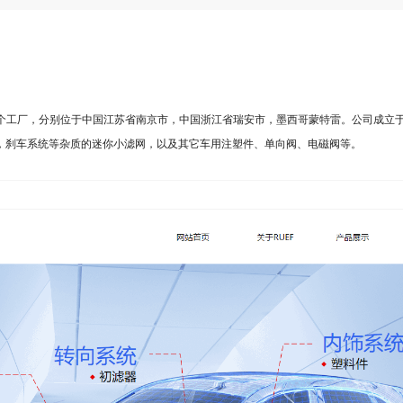
3个工厂，分别位于中国江苏省南京市，中国浙江省瑞安市，墨西哥蒙特雷。公司成立于
，刹车系统等杂质的迷你小滤网，以及其它车用注塑件、单向阀、电磁阀等。