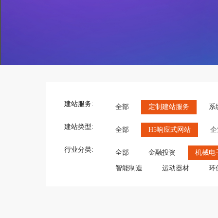
建站服务:
全部
定制建站服务
系
建站类型:
全部
H5响应式网站
企
行业分类:
全部
金融投资
机械电
智能制造
运动器材
环