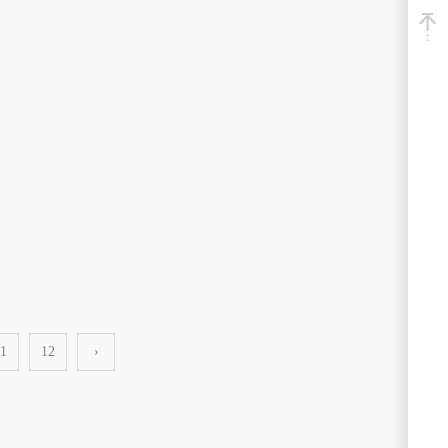
1
12
›