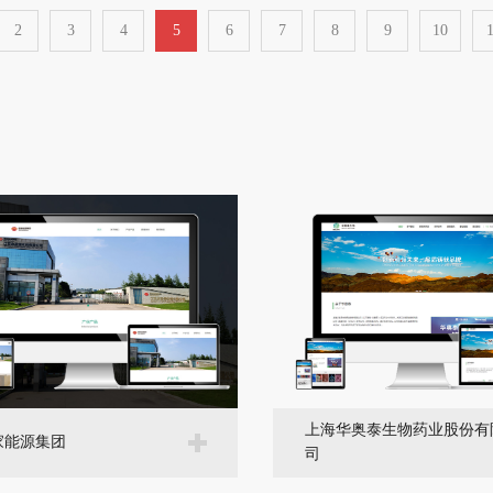
2
3
4
5
6
7
8
9
10
1
上海华奥泰生物药业股份有
家能源集团
司