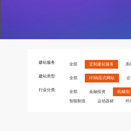
建站服务:
全部
定制建站服务
系
建站类型:
全部
H5响应式网站
企
行业分类:
全部
金融投资
机械电
智能制造
运动器材
环